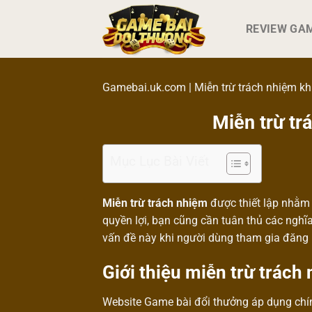
Bỏ
qua
REVIEW GAM
nội
dung
Gamebai.uk.com
|
Miễn trừ trách nhiệm k
Miễn trừ tr
Mục Lục Bài Viết
Miễn trừ trách nhiệm
được thiết lập nhằm
quyền lợi, bạn cũng cần tuân thủ các nghĩ
vấn đề này khi người dùng tham gia đăng 
Giới thiệu miễn trừ trách
Website Game bài đổi thưởng áp dụng ch