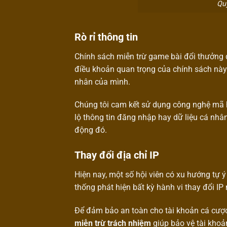
Quy
Rò rỉ thông tin
Chính sách miễn trừ game bài đổi thưởng
điều khoản quan trọng của chính sách này 
nhân của mình.
Chúng tôi cam kết sử dụng công nghệ mã hó
lộ thông tin đăng nhập hay dữ liệu cá nh
động đó.
Thay đổi địa chỉ IP
Hiện nay, một số hội viên có xu hướng tự ý
thống phát hiện bất kỳ hành vi thay đổi IP
Để đảm bảo an toàn cho tài khoản cá cược v
miễn trừ trách nhiệm
giúp bảo vệ tài khoả