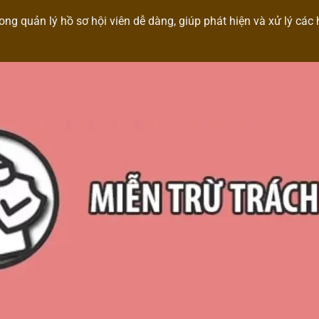
ong quản lý hồ sơ hội viên dễ dàng, giúp phát hiện và xử lý các