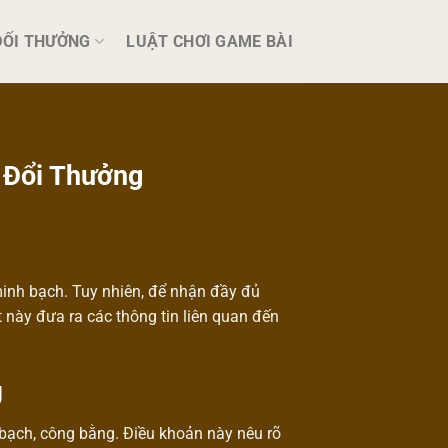
ĐỐI THƯỞNG
LUẬT CHƠI GAME BÀI
i Đổi Thưởng
inh bạch. Tuy nhiên, để nhận đầy đủ
 này đưa ra các thông tin liên quan đến
g
ạch, công bằng. Điều khoản này nêu rõ