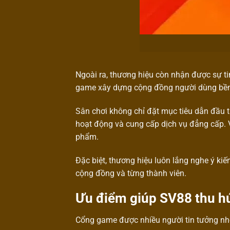
Ngoài ra, thương hiệu còn nhận được sự tin
game xây dựng cộng đồng người dùng bề
Sân chơi không chỉ đặt mục tiêu dẫn đầu t
hoạt động và cung cấp dịch vụ đẳng cấp. V
phẩm.
Đặc biệt, thương hiệu luôn lắng nghe ý kiế
cộng đồng và từng thành viên.
Ưu điểm giúp SV88 thu h
Cổng game được nhiều người tin tưởng nhờ