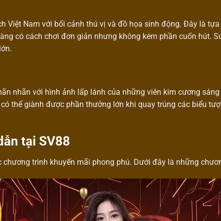
h Việt Nam với bối cảnh thú vị và đồ họa sinh động. Đây là tựa 
Vàng có cách chơi đơn giản nhưng không kém phần cuốn hút. S
lớn.
n nhãn với hình ảnh lấp lánh của những viên kim cương sáng 
n có thể giành được phần thưởng lớn khi quay trúng các biểu tượ
dẫn tại SV88
 chương trình khuyến mãi phong phú. Dưới đây là những chương 