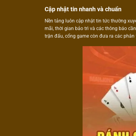
Cập nhật tin nhanh và chuẩn
Nền tảng luôn cập nhật tin tức thường xuy
mãi, thời gian bảo trì và các thông báo cầ
trận đấu, cổng game còn đưa ra các phân 