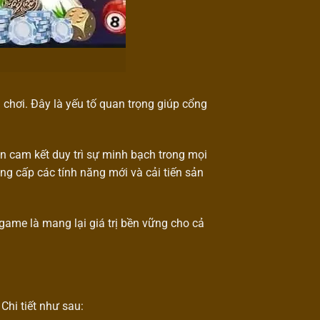
 chơi. Đây là yếu tố quan trọng giúp cổng
n cam kết duy trì sự minh bạch trong mọi
ng cấp các tính năng mới và cải tiến sản
 game là mang lại giá trị bền vững cho cả
hi tiết như sau: