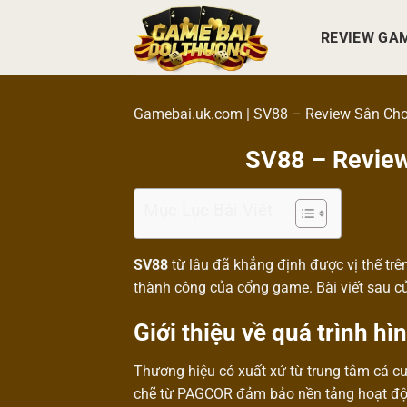
Bỏ
qua
REVIEW GAM
nội
dung
Gamebai.uk.com
|
SV88 – Review Sân Chơ
SV88 – Review
Mục Lục Bài Viết
SV88
từ lâu đã khẳng định được vị thế trên
thành công của cổng game. Bài viết sau củ
Giới thiệu về quá trình h
Thương hiệu có xuất xứ từ trung tâm cá cượ
chẽ từ PAGCOR đảm bảo nền tảng hoạt độn