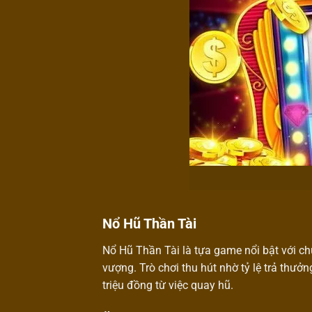
Nổ Hũ Thần Tài
Nổ Hũ Thần Tài là tựa game nổi bật với chủ
vượng. Trò chơi thu hút nhờ tỷ lệ trả thưở
triệu đồng từ việc quay hũ.