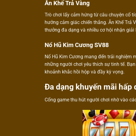
Ăn Khế Trả Vàng
Trò chơi lấy cảm hứng từ câu chuyện cổ tíc
hưởng cảm giác chiến thắng. Ăn Khế Trả 
thưởng đa dạng và nhiều cơ hội nhận giải 
Nổ Hũ Kim Cương SV88
Nổ Hũ Kim Cương mang đến trải nghiệm mã
những người chơi yêu thích sự tinh tế. Bạ
khoảnh khắc hồi hộp và đầy kỳ vọng.
Đa dạng khuyến mãi hấp 
Cổng game thu hút người chơi nhờ vào các