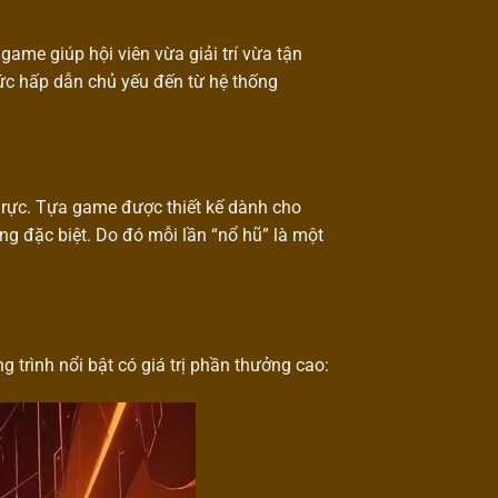
game giúp hội viên vừa giải trí vừa tận
ức hấp dẫn chủ yếu đến từ hệ thống
rực. Tựa game được thiết kế dành cho
ng đặc biệt. Do đó mỗi lần “nổ hũ” là một
trình nổi bật có giá trị phần thưởng cao: