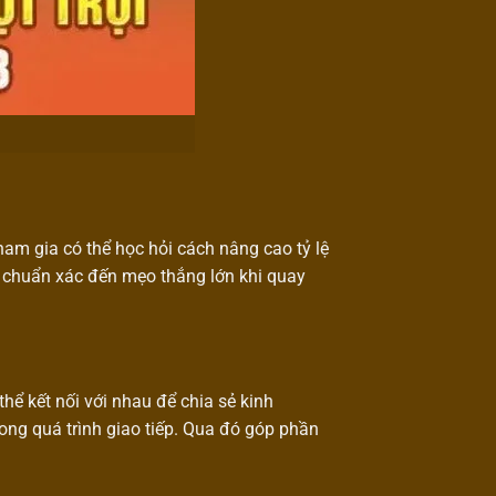
am gia có thể học hỏi cách nâng cao tỷ lệ
o chuẩn xác đến mẹo thắng lớn khi quay
hể kết nối với nhau để chia sẻ kinh
ng quá trình giao tiếp. Qua đó góp phần