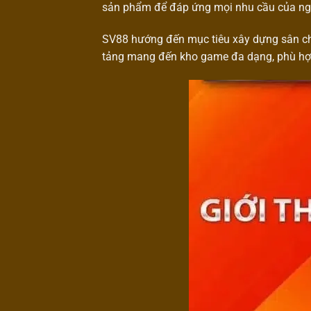
sản phẩm để đáp ứng mọi nhu cầu của ngư
SV88 hướng đến mục tiêu xây dựng sân chơ
tảng mang đến kho game đa dạng, phù hợp