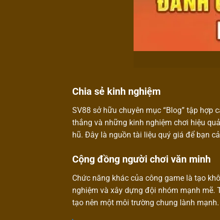
Chia sẻ kinh nghiệm
SV88 sở hữu chuyên mục “Blog” tập hợp cá
thắng và những kinh nghiệm chơi hiệu quả.
hũ. Đây là nguồn tài liệu quý giá để bạn cả
Cộng đồng người chơi văn minh
Chức năng khác của công game là tạo không 
nghiệm và xây dựng đội nhóm mạnh mẽ. Thư
tạo nên một môi trường chung lành mạnh.