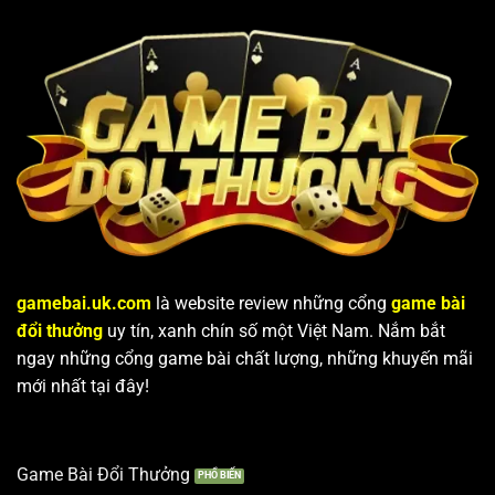
gamebai.uk.com
là website review những cổng
game bài
đổi thưởng
uy tín, xanh chín số một Việt Nam. Nắm bắt
ngay những cổng game bài chất lượng, những khuyến mãi
mới nhất tại đây!
Game Bài Đổi Thưởng