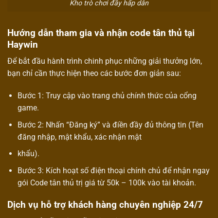
Kho trò chơi đầy hấp dẫn
Hướng dẫn tham gia và nhận code tân thủ tại
Haywin
Để bắt đầu hành trình chinh phục những giải thưởng lớn,
bạn chỉ cần thực hiện theo các bước đơn giản sau:
Bước 1: Truy cập vào trang chủ chính thức của cổng
game.
Bước 2: Nhấn “Đăng ký” và điền đầy đủ thông tin (Tên
đăng nhập, mật khẩu, xác nhận mật
khẩu).
Bước 3: Kích hoạt số điện thoại chính chủ để nhận ngay
gói Code tân thủ trị giá từ 50k – 100k vào tài khoản.
Dịch vụ hỗ trợ khách hàng chuyên nghiệp 24/7