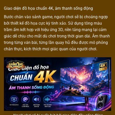
Giao diện đồ họa chuẩn 4K, âm thanh sống động
Bước chân vào sảnh game, người chơi sẽ bị choáng ngợp
bởi thiết kế đồ họa cực kỳ tinh xảo. Sử dụng tông màu
trầm ấm kết hợp với hiệu ứng 3D, nền tảng mang lại cảm
giác dễ chịu cho mắt dù chơi trong thời gian dài. Âm thanh
trong từng ván bài, từng lần quay hũ đều được mô phỏng
chân thực, kích thích mọi giác quan của người chơi.